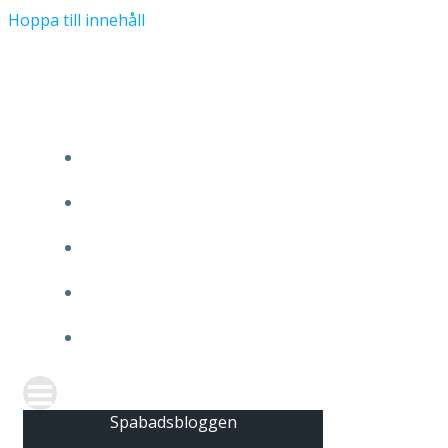
Hoppa till innehåll
Spabadsbloggen
HEM
FÖLJ OSS PÅ INSTAGRAM
FRÅGA OSS
OM OSS
KONTAKTA OSS
Spabadsbloggen