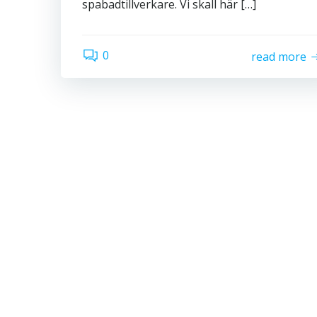
spabadtillverkare. Vi skall här […]
0
read more