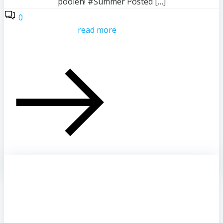
poolen! #Summer Posted […]
0
read more