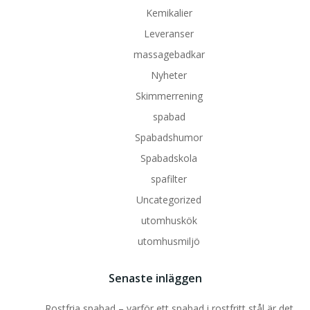
Kemikalier
Leveranser
massagebadkar
Nyheter
Skimmerrening
spabad
Spabadshumor
Spabadskola
spafilter
Uncategorized
utomhuskök
utomhusmiljö
Senaste inläggen
Rostfria spabad – varför ett spabad i rostfritt stål är det