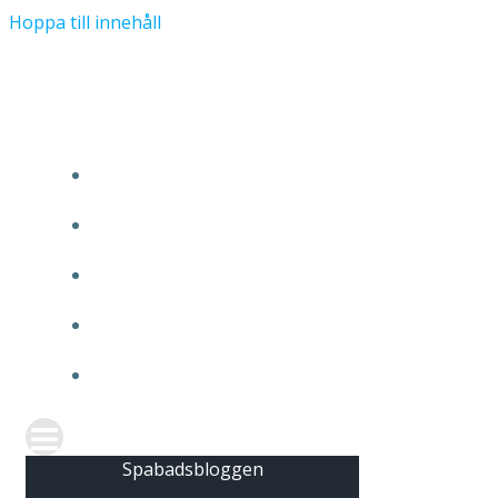
Hoppa till innehåll
Spabadsbloggen
HEM
FÖLJ OSS PÅ INSTAGRAM
FRÅGA OSS
OM OSS
KONTAKTA OSS
Spabadsbloggen