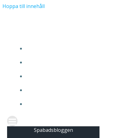
Hoppa till innehåll
Spabadsbloggen
HEM
FÖLJ OSS PÅ INSTAGRAM
FRÅGA OSS
OM OSS
KONTAKTA OSS
Spabadsbloggen