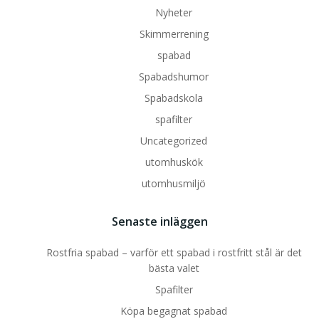
Nyheter
Skimmerrening
spabad
Spabadshumor
Spabadskola
spafilter
Uncategorized
utomhuskök
utomhusmiljö
Senaste inläggen
Rostfria spabad – varför ett spabad i rostfritt stål är det
bästa valet
Spafilter
Köpa begagnat spabad