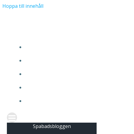
Hoppa till innehåll
Spabadsbloggen
HEM
FÖLJ OSS PÅ INSTAGRAM
FRÅGA OSS
OM OSS
KONTAKTA OSS
Spabadsbloggen