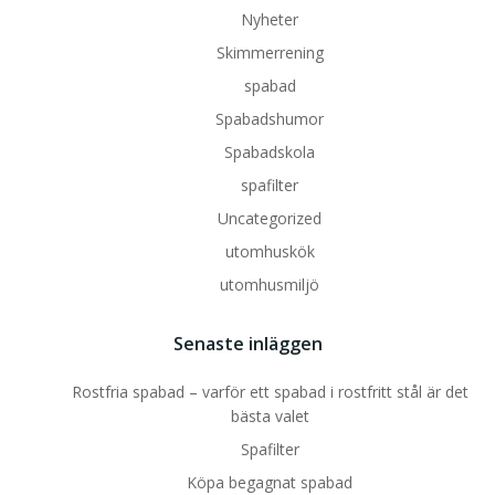
Nyheter
Skimmerrening
spabad
Spabadshumor
Spabadskola
spafilter
Uncategorized
utomhuskök
utomhusmiljö
Senaste inläggen
Rostfria spabad – varför ett spabad i rostfritt stål är det
bästa valet
Spafilter
Köpa begagnat spabad