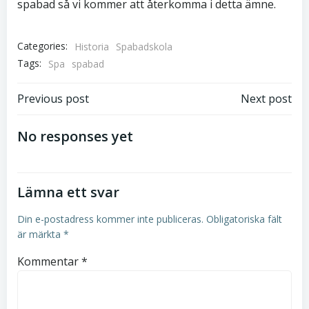
spabad så vi kommer att återkomma i detta ämne.
Categories:
Historia
Spabadskola
Tags:
Spa
spabad
Post
Post
Previous post
Next post
navigation
navigation
No responses yet
Lämna ett svar
Din e-postadress kommer inte publiceras.
Obligatoriska fält
är märkta
*
Kommentar
*